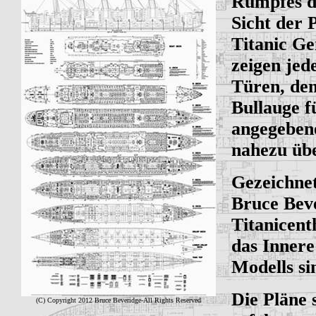
Rumpfes de
Sicht der 
Titanic G
zeigen jed
Türen, de
Bullauge f
angegeben
nahezu übe
Gezeichnet
Bruce Beve
Titanicent
das Innere
Modells sin
Die Pläne 
(C) Copyright 2012 Bruce
Beveridge
-All Rights Reserved